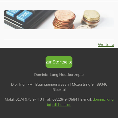
Weiter
»
zur Startseite
Dominic Lang Hauskonzepte
Dipl. Ing. (FH), Bauingenieurwesen I
Mozartring 9 I 89346
Bibertal
Mobil: 0174 973 974 3 I Tel.: 08226-940584 I
E-mail:
dominic.lang
(at) dl-haus.de