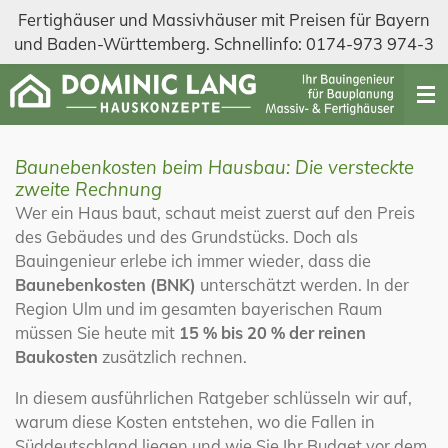
Fertighäuser und Massivhäuser mit Preisen für Bayern
Zum
und Baden-Württemberg. Schnellinfo: 0174-973 974-3
Hauptinhalt
springen
Baunebenkosten beim Hausbau: Die versteckte
zweite Rechnung
Wer ein Haus baut, schaut meist zuerst auf den Preis
des Gebäudes und des Grundstücks. Doch als
Bauingenieur erlebe ich immer wieder, dass die
Baunebenkosten (BNK)
unterschätzt werden. In der
Region Ulm und im gesamten bayerischen Raum
müssen Sie heute mit
15 % bis 20 % der reinen
Baukosten
zusätzlich rechnen.
In diesem ausführlichen Ratgeber schlüsseln wir auf,
warum diese Kosten entstehen, wo die Fallen in
Süddeutschland liegen und wie Sie Ihr Budget vor dem