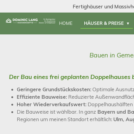
Fertighäuser und Massivh
Zum
Hauptinhalt
springen
HOME
HÄUSER & PREISE
Bauen in Gemei
Der Bau eines frei geplanten Doppelhauses bi
Geringere Grundstückskosten:
Optimale Ausnutz
Effiziente Bauweise:
Reduzierte Außenwandfläche
Hoher Wiederverkaufswert:
Doppelhaushälften s
Die Bauweise ist wählbar. In ganz
Bayern und B
Regionen um meinen Standort erhältlich:
Ulm, Au