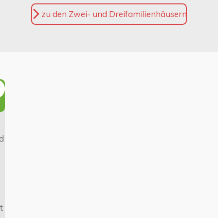
zu den Zwei- und Dreifamilienhäusern
d
t