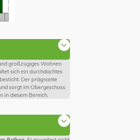
 und großzügiges Wohnen
ltet sich ein durchdachtes
besticht. Der prägnante
f und sorgt im Obergeschoss
n in diesem Bereich.
tem Balkon
. Er erweitert nicht