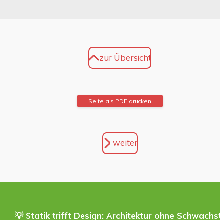
zur Übersicht
Seite als PDF drucken
weiter
💡 Statik trifft Design: Architektur ohne Schwachst