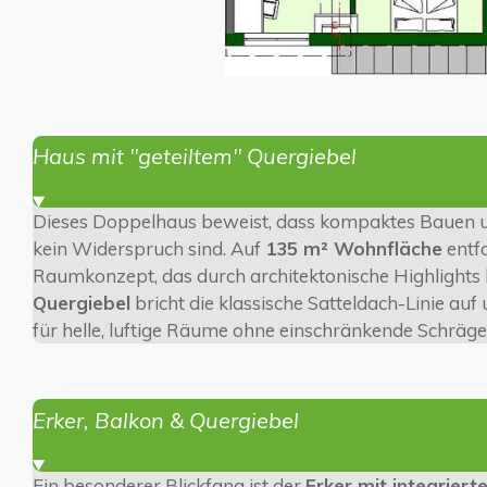
Haus mit "geteiltem" Quergiebel
Dieses Doppelhaus beweist, dass kompaktes Bauen
kein Widerspruch sind. Auf
135 m² Wohnfläche
entfa
Raumkonzept, das durch architektonische Highlights 
Quergiebel
bricht die klassische Satteldach-Linie au
für helle, luftige Räume ohne einschränkende Schräge
Erker, Balkon & Quergiebel
Ein besonderer Blickfang ist der
Erker mit integrier