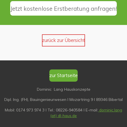
Jetzt kostenlose Erstberatung anfragen!
zurück zur Übersicht
zur Startseite
Dominic Lang Hauskonzepte
Dipl. Ing. (FH), Bauingenieurwesen I
Mozartring 9 I 89346 Bibertal
Mobil: 0174 973 974 3 I Tel.: 08226-940584 I
E-mail:
dominic.lang
(at) dl-haus.de