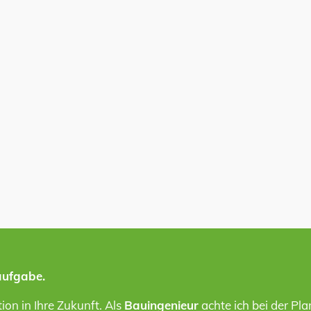
aufgabe.
ion in Ihre Zukunft. Als
Bauingenieur
achte ich bei der Pla